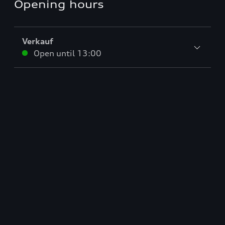
Opening hours
Verkauf
Open until
13:00
Service
Closed
,
Opens
lunes 7:00
Teile & Zubehörverkauf
Closed
,
Opens
lunes 7:00
De vuelta al inicio
Autos nuevos