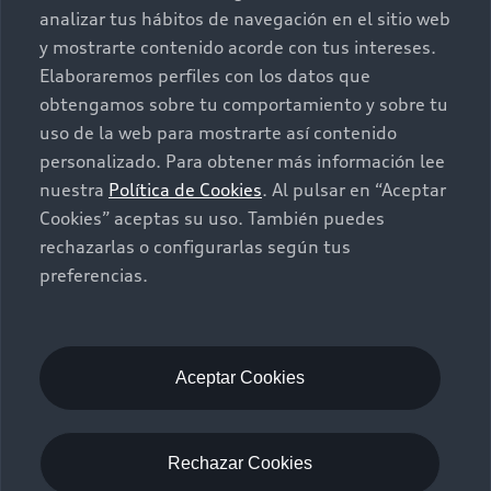
Autos Nuevos
Audi Aftersales
analizar tus hábitos de navegación en el sitio web
y mostrarte contenido acorde con tus intereses.
Seminuevos
Quiero un Audi nuevo
Elaboraremos perfiles con los datos que
obtengamos sobre tu comportamiento y sobre tu
Contacto
uso de la web para mostrarte así contenido
Audi Certified :plus
personalizado. Para obtener más información lee
nuestra
Política de Cookies
. Al pulsar en “Aceptar
Contáctanos
Cookies” aceptas su uso. También puedes
Citas de servicio
rechazarlas o configurarlas según tus
preferencias.
Información de vehículo nuevo
©2025 Audi de México división de Volkswagen de
México S.A. de C.V. Todos los derechos reservados.
Utilizamos cookies para mejorar nuestro sitio
Aceptar Cookies
web y tu experiencia en línea. Al continuar
navegando en este sitio web, aceptas el uso de
cookies.
Rechazar Cookies
Aviso de privacidad
Audi de México
myAudi