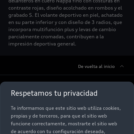
delanteros en cuero Nappa fino con costuras en
contraste rojas, diseño acolchado en rombos y el
grabado S. El volante deportivo en piel, achatado
en su parte inferior y con diseño de 3 radios, que
incorpora multifunción plus y levas de cambio
parcialmente cromadas, contribuyen a la
impresión deportiva general.
De vuelta al inicio
Sobre Nosotros
Respetamos tu privacidad
Promociones
Conócenos
Te informamos que este sitio web utiliza cookies,
propias y de terceros, para que el sitio web
Postventa
Nuestras Promociones
funcione correctamente, mostrarte el sitio web
de acuerdo con tu configuración deseada,