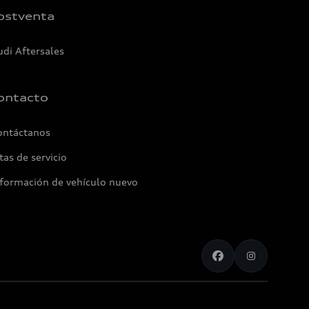
ostventa
udi Aftersales
ontacto
ontáctanos
tas de servicio
nformación de vehículo nuevo