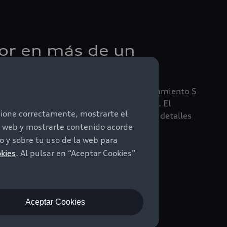
r en más de un
 metalizado, en combinación con el equipamiento S
er deportivo del nuevo Audi A3 Sportback. El
ncione correctamente, mostrarte el
 plus completa el aspecto exclusivo con detalles
io web y mostrarte contenido acorde
 en gris antracita.
 y sobre tu uso de la web para
okies
. Al pulsar en “Aceptar Cookies”
Aceptar Cookies