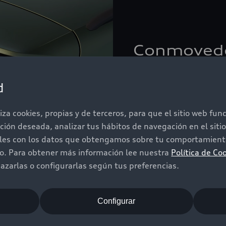
Conmovedo
sentido
d
El color verde distrito
line, enfatiza el caráct
iza cookies, propias y de terceros, para que el sitio web fu
paquete de óptica negro
ación deseada, analizar tus hábitos de navegación en el sit
en negro y los aros Audi
iles con los datos que obtengamos sobre tu comportamiento
do. Para obtener más información lee nuestra
Política de Co
zarlas o configurarlas según tus preferencias.
Configurar